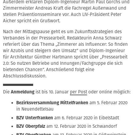
Außerdem erklären Diplom-Ingenieur Martin Paul Gorchs und
Zimmermeister Andreas Kraft die Fachregel Außenwand und
stellen Präventionsseminare vor. Auch LIV-Präsident Peter
Aicher spricht ein Grußwort.
Nach der Mittagspause geht es um Zukunftsstrategien des
Verbandes in der Pressearbeit. Redakteurin Anna Schwarz
referiert über das Thema „Zimmerer als Influencer: So finden
wir Azubis und steigern den Umsatz“ und Diplom-Ingenieur
für Architektur Günther Hartmann spricht über „Pressearbeit
2.0: So nutzen Betriebe und Innungen/Fachgruppe die sich
bietenden Chancen“. Anschließend folgt eine
Abschlussdiskussion.
Die
Anmeldung
ist bis 10. Januar
per Post
oder online möglich:
Bezirksversammlung Mittelfranken
am 5. Februar 2020
in Neuendettelsau
BZV Unterfranken
am 6. Februar 2020 in Eibelstadt
BZV Oberpfalz
am 12. Februar 2020 in Schwandorf
BZV Oberfranken
am 13. Februar 2020 in Gößweinstein