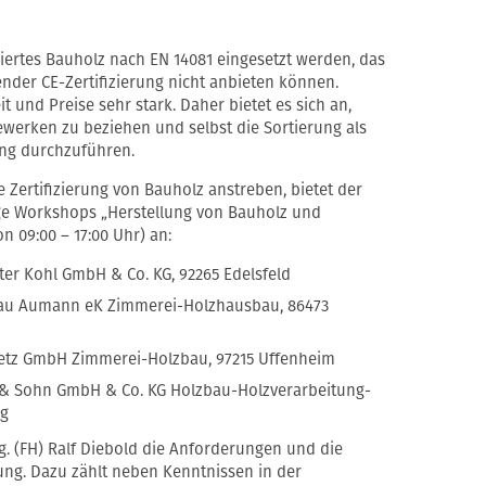
ziertes Bauholz nach EN 14081 eingesetzt werden, das
ender CE-Zertifizierung nicht anbieten können.
t und Preise sehr stark. Daher bietet es sich an,
ewerken zu beziehen und selbst die Sortierung als
ung durchzuführen.
ne Zertifizierung von Bauholz anstreben, bietet der
ige Workshops „Herstellung von Bauholz und
n 09:00 – 17:00 Uhr) an:
eter Kohl GmbH & Co. KG, 92265 Edelsfeld
zbau Aumann eK Zimmerei-Holzhausbau, 86473
nmetz GmbH Zimmerei-Holzbau, 97215 Uffenheim
r & Sohn GmbH & Co. KG Holzbau-Holzverarbeitung-
ng
g. (FH) Ralf Diebold die Anforderungen und die
ung. Dazu zählt neben Kenntnissen in der