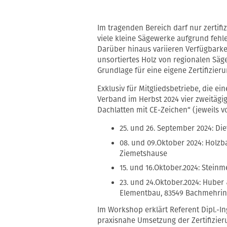
Im tragenden Bereich darf nur zertifi
viele kleine Sägewerke aufgrund fehl
Darüber hinaus variieren Verfügbarkei
unsortiertes Holz von regionalen Säg
Grundlage für eine eigene Zertifizier
Exklusiv für Mitgliedsbetriebe, die ei
Verband im Herbst 2024 vier zweitäg
Dachlatten mit CE-Zeichen“ (jeweils vo
25. und 26. September 2024: Di
08. und 09.Oktober 2024: Hol
Ziemetshause
15. und 16.Oktober.2024: Stei
23. und 24.Oktober.2024: Hube
Elementbau, 83549 Bachmehri
Im Workshop erklärt Referent Dipl.-In
praxisnahe Umsetzung der Zertifizier