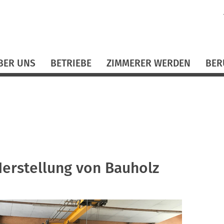
N
ü
BER UNS
BETRIEBE
ZIMMERER WERDEN
BER
erstellung von Bauholz