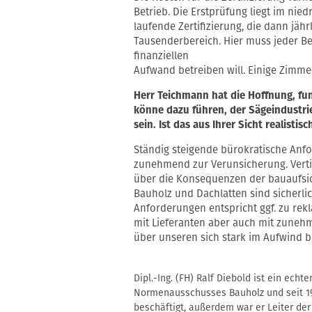
Betrieb. Die Erstprüfung liegt im nie
laufende Zertifizierung, die dann jährl
Tausenderbereich. Hier muss jeder Bet
finanziellen
Aufwand betreiben will. Einige Zimme
Herr Teichmann hat die Hoffnung, fu
könne dazu führen, der Sägeindustri
sein. Ist das aus Ihrer Sicht realistisc
Ständig steigende bürokratische Anf
zunehmend zur Verunsicherung. Vertief
über die Konsequenzen der bauaufsich
Bauholz und Dachlatten sind sicherlich
Anforderungen entspricht ggf. zu rekl
mit Lieferanten aber auch mit zune
über unseren sich stark im Aufwind 
Dipl.-Ing. (FH) Ralf Diebold ist ein ech
Normenausschusses Bauholz
und seit 
beschäftigt, außerdem war er Leiter der 