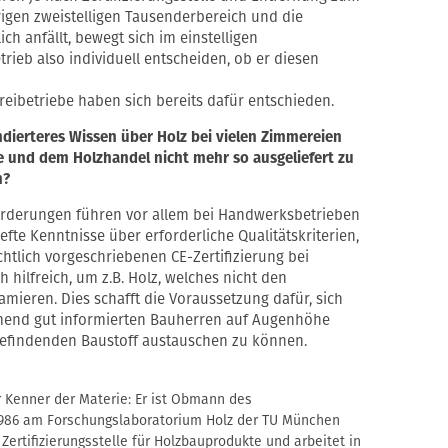
drigen zweistelligen Tausenderbereich und die
ich anfällt, bewegt sich im einstelligen
rieb also individuell entscheiden, ob er diesen
reibetriebe haben sich bereits dafür entschieden.
ndierteres Wissen über Holz bei vielen Zimmereien
e und dem Holzhandel nicht mehr so ausgeliefert zu
h?
orderungen führen vor allem bei Handwerksbetrieben
te Kenntnisse über erforderliche Qualitätskriterien,
tlich vorgeschriebenen CE-Zertifizierung bei
 hilfreich, um z.B. Holz, welches nicht den
amieren. Dies schafft die Voraussetzung dafür, sich
hmend gut informierten Bauherren auf Augenhöhe
befindenden Baustoff austauschen zu können.
ter Kenner der Materie: Er ist Obmann des
1986 am Forschungslaboratorium Holz der TU München
Zertifizierungsstelle für Holzbauprodukte und arbeitet in