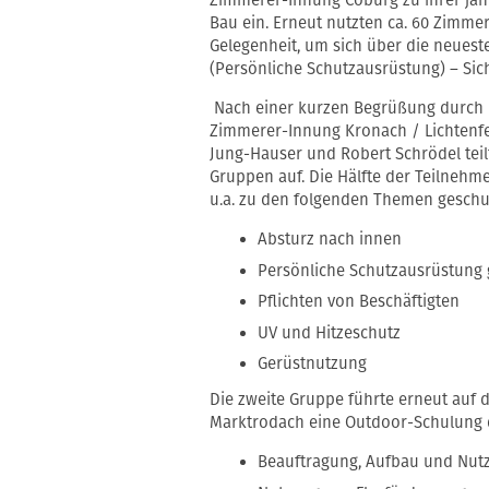
Zimmerer-Innung Coburg zu ihrer jäh
Bau ein. Erneut nutzten ca. 60 Zimme
Gelegenheit, um sich über die neues
(Persönliche Schutzausrüstung) – Sic
Nach einer kurzen Begrüßung durch H
Zimmerer-Innung Kronach / Lichtenfe
Jung-Hauser und Robert Schrödel teilte
Gruppen auf. Die Hälfte der Teilneh
u.a. zu den folgenden Themen geschul
Absturz nach innen
Persönliche Schutzausrüstung 
Pflichten von Beschäftigten
UV und Hitzeschutz
Gerüstnutzung
Die zweite Gruppe führte erneut auf
Marktrodach eine Outdoor-Schulung d
Beauftragung, Aufbau und Nu