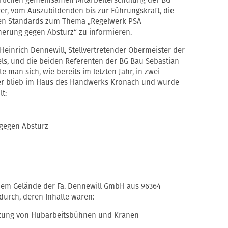
rlichen gemeinsamen Mitarbeiterschulung der BG
rer, vom Auszubildenden bis zur Führungskraft, die
ten Standards zum Thema „Regelwerk PSA
herung gegen Absturz“ zu informieren.
einrich Dennewill, Stellvertretender Obermeister der
ls, und die beiden Referenten der BG Bau Sebastian
 man sich, wie bereits im letzten Jahr, in zwei
mer blieb im Haus des Handwerks Kronach und wurde
t:
gegen Absturz
 dem Gelände der Fa. Dennewill GmbH aus 96364
urch, deren Inhalte waren:
tzung von Hubarbeitsbühnen und Kranen