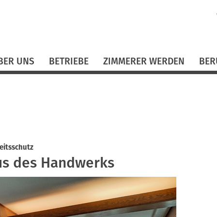
N
ü
BER UNS
BETRIEBE
ZIMMERER WERDEN
BER
eitsschutz
us des Handwerks