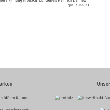
mmerer-Innung Kronach/Lichtenfels Heinrich Dennewill
Quelle: Innung
arken
Unser