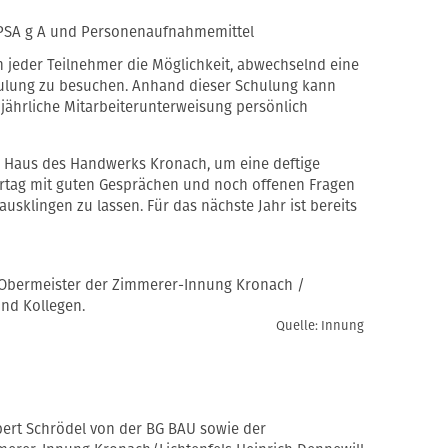
 PSA g A und Personenaufnahmemittel
n jeder Teilnehmer die Möglichkeit, abwechselnd eine
hulung zu besuchen. Anhand dieser Schulung kann
jährliche Mitarbeiterunterweisung persönlich
m Haus des Handwerks Kronach, um eine deftige
rtag mit guten Gesprächen und noch offenen Fragen
usklingen zu lassen. Für das nächste Jahr ist bereits
r Obermeister der Zimmerer-Innung Kronach /
und Kollegen.
Quelle: Innung
obert Schrödel von der BG BAU sowie der