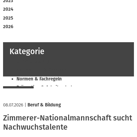
2023
2024
2025
2026
Kategorie
Beruf & Bildung
Klimaschutz & Ressourcen
Normen & Fachregeln
Prävention & Arbeitsschutz
Recht & Wirtschaft
08.07.2026
Soziales & Tarifpolitik
|
Beruf & Bildung
Verband & Innungen
Zimmerer-Nationalmannschaft sucht
Innung
Nachwuchstalente