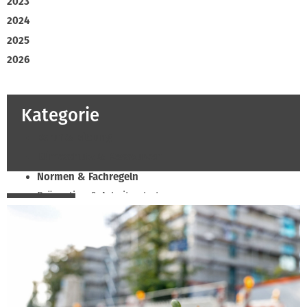
2023
2024
2025
2026
Kategorie
Beruf & Bildung
Klimaschutz & Ressourcen
Normen & Fachregeln
Prävention & Arbeitsschutz
Recht & Wirtschaft
Soziales & Tarifpolitik
Verband & Innungen
Innung