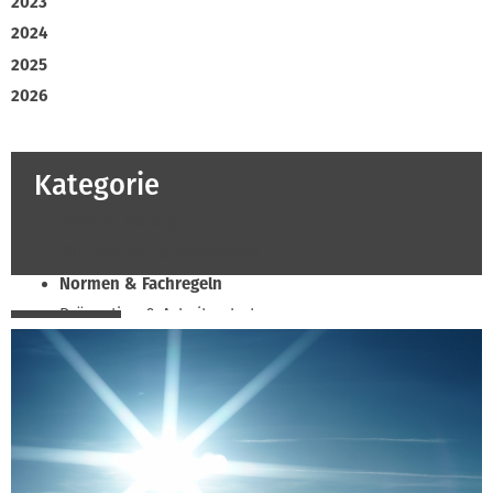
2023
2024
2025
2026
Kategorie
Beruf & Bildung
Klimaschutz & Ressourcen
Normen & Fachregeln
Prävention & Arbeitsschutz
Recht & Wirtschaft
Soziales & Tarifpolitik
Verband & Innungen
Innung